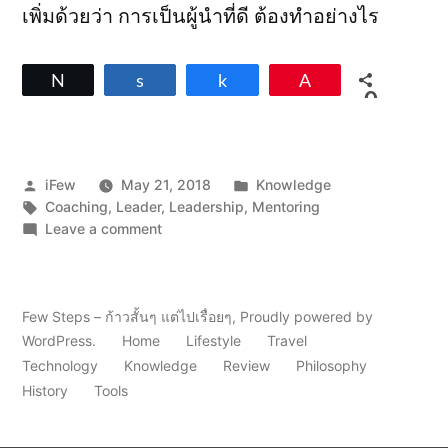
เพิ่มด้วยว่า การเป็นผู้นำที่ดี ต้องทำอย่างไร
Tweet
Share
Share
Pin
0
SHARES
Posted
Posted
iFew
May 21, 2018
Knowledge
by
Tags:
in
Coaching
,
Leader
,
Leadership
,
Mentoring
on
Leave a comment
ผู้นำ
เชิง
บวก
ด้วย
Few Steps – ก้าวสั้นๆ แต่ไปเรื่อยๆ
,
Proudly powered by
ทักษะ
WordPress.
Home
Lifestyle
Travel
การ
Technology
Knowledge
Review
Philosophy
โค้ช
History
Tools
และ
พี่
เลี้ยง