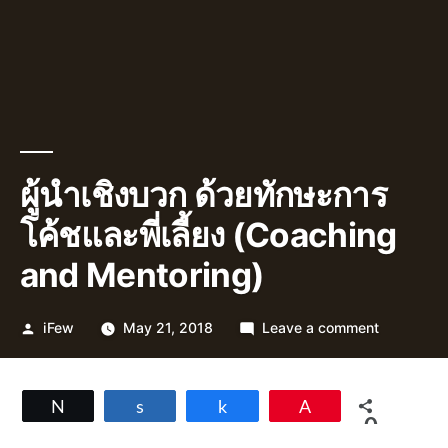
ผู้นำเชิงบวก ด้วยทักษะการ
โค้ชและพี่เลี้ยง (Coaching
and Mentoring)
Posted
on
iFew
May 21, 2018
Leave a comment
by
ผู้นำ
เชิง
บวก
Tweet
Share
Share
Pin
ด้วย
0
ทักษะ
SHARES