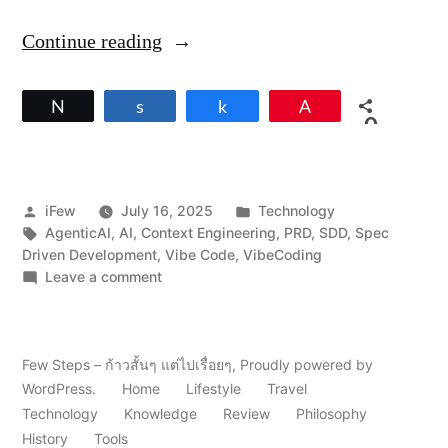
“
Continue reading
จ
า
Tweet
Share
Share
Pin
0
ก
SHARES
A
I
Posted
Posted
iFew
July 16, 2025
Technology
ที่
by
Tags:
in
AgenticAI
,
AI
,
Context Engineering
,
PRD
,
SDD
,
Spec
Driven Development
,
เ
Vibe Code
,
VibeCoding
on
Leave a comment
ขี
จาก
ย
AI
ที่
น
เขียน
Few Steps – ก้าวสั้นๆ แต่ไปเรื่อยๆ
,
Proudly powered by
โ
โค้ด
WordPress.
Home
Lifestyle
Travel
ได้
ค้
Technology
Knowledge
Review
Philosophy
→
History
Tools
ด