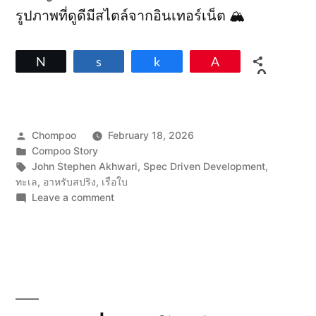
รูปภาพที่ดูดีมีสไตล์จากอินเทอร์เน็ต 🏔️
Tweet
Share
Share
Pin
0
SHARES
Posted
Chompoo
February 18, 2026
by
Posted
Compoo Story
in
Tags:
John Stephen Akhwari
,
Spec Driven Development
,
ทะเล
,
อาหรับสปริง
,
เรือใบ
on
Leave a comment
บันทึก
วัน
ที่
18
ก.พ.
2026
—