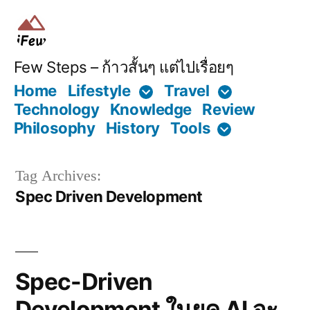
Skip
to
content
Few Steps – ก้าวสั้นๆ แต่ไปเรื่อยๆ
Home
Lifestyle
Travel
Technology
Knowledge
Review
Philosophy
History
Tools
Tag Archives:
Spec Driven Development
Spec-Driven
Development ในยุค AI จะ