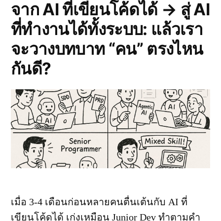
วัน
จาก AI ที่เขียนโค้ดได้ → สู่ AI
ที่
ที่ทำงานได้ทั้งระบบ: แล้วเรา
รูปภาพ
สอน
จะวางบทบาท “คน” ตรงไหน
ให้
รู้
กันดี?
ว่า
อย่า
เชื่อ
ใจ
ใคร
ง่าย
เมื่อ 3-4 เดือนก่อนหลายคนตื่นเต้นกับ AI ที่
เขียนโค้ดได้ เก่งเหมือน Junior Dev ทำตามคำ