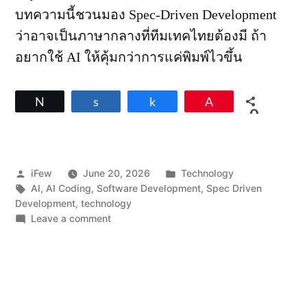
บทความนี้ชวนมอง Spec-Driven Development
ว่าอาจเป็นภาษากลางที่ทีมเทคไทยต้องมี ถ้า
อยากใช้ AI ให้คุ้มกว่าการแค่พิมพ์ไวขึ้น
Tweet
Share
Share
Pin
0
SHARES
Posted
Posted
iFew
June 20, 2026
Technology
by
Tags:
in
AI
,
AI Coding
,
Software Development
,
Spec Driven
Development
,
technology
on
Leave a comment
Spec-
Driven
Development
ใน
ยุค