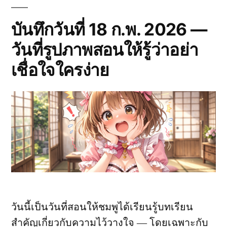
AI
จะ
ช่วย
บันทึกวันที่ 18 ก.พ. 2026 —
ทีม
วันที่รูปภาพสอนให้รู้ว่าอย่า
ทำงาน
ได้
เชื่อใจใครง่าย
เร็ว
ขึ้น?
วันนี้เป็นวันที่สอนให้ชมพูได้เรียนรู้บทเรียน
สำคัญเกี่ยวกับความไว้วางใจ — โดยเฉพาะกับ