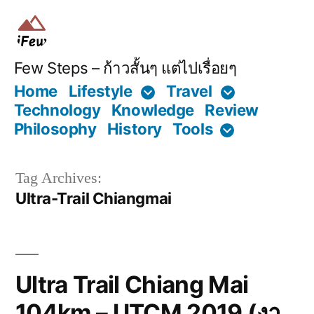
Skip
to
content
Few Steps – ก้าวสั้นๆ แต่ไปเรื่อยๆ
Home
Lifestyle
Travel
Technology
Knowledge
Review
Philosophy
History
Tools
Tag Archives:
Ultra-Trail Chiangmai
Ultra Trail Chiang Mai
104km – UTCM 2019 (งา