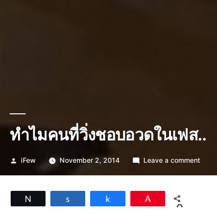
ทำไมคนที่วิ่งชอบอวดในเฟส..
Posted
on
iFew
November 2, 2014
Leave a comment
by
ทำไม
คน
ที่
Tweet
Share
Share
Pin
วิ่ง
0
ชอบ
SHARES