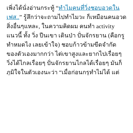
อวด
เพิ่งได้นั่งอ่านกระทู้ “
ทำไมคนที่วิ่งชอบอวดใน
ใน
เฟส..
” รู้สึกว่าจะถามไปทำไมวะ ก็เหมือนคนอวด
เฟส..
สิ่งอื่นๆแหละ, ในความคิดผม คนทำ activity
แนวนี้ ทั้ง วิ่ง ปีนเขา เดินป่า ปั่นจักรยาน (คือกรู
ทำหมดไง เลยเข้าใจ) ชอบก้าวข้ามขีดจำกัด
ของตัวเองมากกว่า ไต่เขาสูงและยากไปเรื่อยๆ
วิ่งได้ไกลเรื่อยๆ ปั่นจักรยานไกลได้เรื่อยๆ มันก็
ภูมิใจในตัวเองนะว่า “เมื่อก่อนกรูทำไม่ได้ แต่
ตอนนี้กรูทำได้แล้วว่ะ” มันค่อนข้างสร้างแรง
บันดาลใจ (ignite) ให้ตัวเองทำต่อไป และให้คน
อื่นได้ลองทำบ้างว่ะ มันเป็นพันธสัญญาอย่าง
หนึ่งกับตัวเองและผู้อื่นเลยนะเว้ย
Tweet
Share
Share
Pin