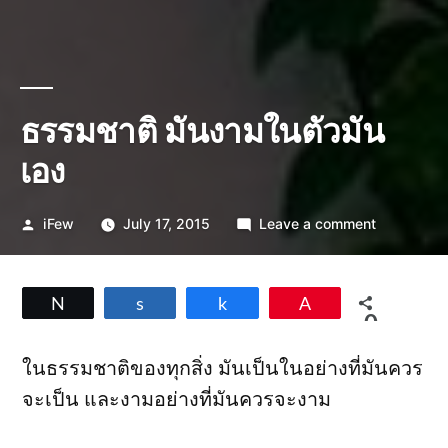
ธรรมชาติ มันงามในตัวมัน
เอง
Posted
on
iFew
July 17, 2015
Leave a comment
by
ธรรมชาติ
มัน
งาม
Tweet
Share
Share
Pin
ใน
0
ตัว
SHARES
มัน
ในธรรมชาติของทุกสิ่ง มันเป็นในอย่างที่มันควร
เอง
จะเ
ป็น และงามอย่างที่มันควรจะงาม