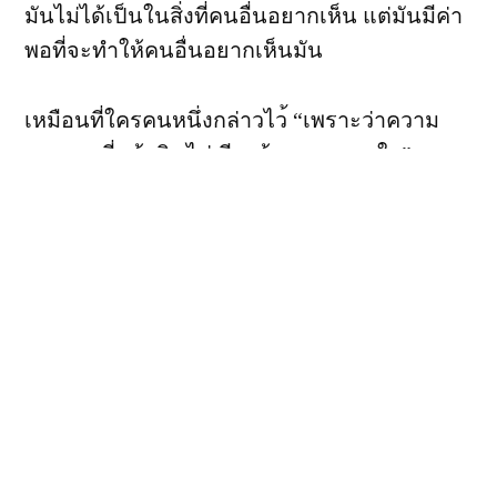
มันไม่ได้เป็นในสิ่งที่คนอื
่นอยากเห็น แต่มันมีค่า
พอที่จะทำให้คนอ
ื่นอยากเห็นมัน
เหมือนที่ใครคนหนึ่งกล่าวไว
้ “เพราะว่าความ
สวยงามที่แท้จ
ริง ไม่เรียกร้องความสนใจ”
Tweet
Share
Share
Pin
0
SHARES
Posted
Posted
iFew
July 17, 2015
Lifestyle
by
in
Published by iFew
ผู้ชายธรรมดาคนหนึ่ง
ชื่นชอบหลายเรื่องที่ไม่น่าจะไปกันได้