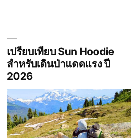
เดิน
บน
ทาง
เปียก
และ
โคลน
อย่าง
รับ
เปรียบเทียบ Sun Hoodie
ผิด
สำหรับเดินป่าแดดแรง ปี
ชอบ:
6
2026
เทคนิค
ที่
ช่วย
ให้
ปลอดภัย
และ
ไม่
ทำร้าย
เส้น
ทาง