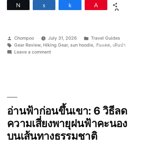
Tweet
Share
Share
Pin
0
SHARES
Posted
Posted
Chompoo
July 31, 2026
Travel Guides
by
Tags:
in
Gear Review
,
Hiking Gear
,
sun hoodie
,
กันแดด
,
เดินป่า
on
Leave a comment
เปรียบ
เทียบ
Sun
Hoodie
สำหรับ
เดิน
ป่าแดด
แรง
อ่านฟ้าก่อนขึ้นเขา: 6 วิธีลด
ปี
ความเสี่ยงพายุฝนฟ้าคะนอง
2026
บนเส้นทางธรรมชาติ