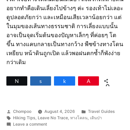
อยากทำคือเดินเลี่ยงไปข้างๆ ค่ะ รองเท้าไม่เลอะ
ดูปลอดภัยกว่า และเหมือนเสียเวลาน้อยกว่า แต่
ในมุมของเส้นทางธรรมชาติ การเลี่ยงแบบนั้น
อาจเป็นจุดเริ่มต้นของปัญหาเล็กๆ ที่ค่อยๆ โต
ขึ้น ทางแคบกลายเป็นทางกว้าง พืชข้างทางโดน
เหยียบ หน้าดินถูกเปิด แล้วพอฝนตกซ้ำก็พังง่าย
กว่าเดิม
Tweet
Share
Share
Pin
0
SHARES
Posted
Posted
Chompoo
August 4, 2026
Travel Guides
by
Tags:
in
Hiking Tips
,
Leave No Trace
,
ทางโคลน
,
เดินป่า
on
Leave a comment