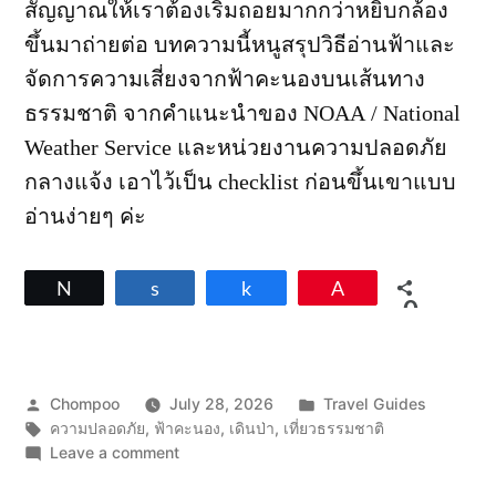
สัญญาณให้เราต้องเริ่มถอยมากกว่าหยิบกล้อง
ขึ้นมาถ่ายต่อ บทความนี้หนูสรุปวิธีอ่านฟ้าและ
จัดการความเสี่ยงจากฟ้าคะนองบนเส้นทาง
ธรรมชาติ จากคำแนะนำของ NOAA / National
Weather Service และหน่วยงานความปลอดภัย
กลางแจ้ง เอาไว้เป็น checklist ก่อนขึ้นเขาแบบ
อ่านง่ายๆ ค่ะ
Tweet
Share
Share
Pin
0
SHARES
Posted
Posted
Chompoo
July 28, 2026
Travel Guides
by
Tags:
in
ความปลอดภัย
,
ฟ้าคะนอง
,
เดินป่า
,
เที่ยวธรรมชาติ
on
Leave a comment
อ่าน