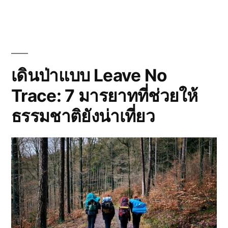
ฟ้า
ก่อน
ขึ้น
เขา:
6
วิธี
ลด
เดินป่าแบบ Leave No
ความ
Trace: 7 มารยาทที่ช่วยให้
เสี่ยง
พายุ
ธรรมชาติยังน่าเที่ยว
ฝน
ฟ้า
คะนอง
บน
เส้น
ทาง
ธรรมชาติ