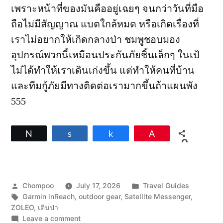
เพราะหน้าที่ของมันคืออยู่เฉยๆ จนกว่าวันที่มือ
ถือไม่มีสัญญาณ แบตใกล้หมด หรือเกิดเรื่องที่
เราไม่อยากให้เกิดกลางป่า ชมพูชอบมอง
อุปกรณ์พวกนี้เหมือนประกันภัยชิ้นเล็กๆ ในเป้
ไม่ได้ทำให้เราเดินเก่งขึ้น แต่ทำให้คนที่บ้าน
และทีมกู้ภัยมีทางติดต่อเรามากขึ้นถ้าแผนพัง
555
Tweet
Share
Share
Pin
0
SHARES
Posted
Posted
Chompoo
July 17, 2026
Travel Guides
by
Tags:
in
Garmin inReach
,
outdoor gear
,
Satellite Messenger
,
ZOLEO
,
เดินป่า
on
Leave a comment