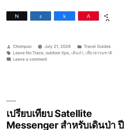
Tweet
Share
Share
Pin
0
SHARES
Posted
Posted
Chompoo
July 21, 2026
Travel Guides
by
Tags:
in
Leave No Trace
,
outdoor tips
,
เดินป่า
,
เที่ยวธรรมชาติ
on
Leave a comment
เดิน
ป่า
แบบ
Leave
No
Trace:
7
มารยาท
เปรียบเทียบ Satellite
ที่
Messenger สำหรับเดินป่า ปี
ช่วย
ให้