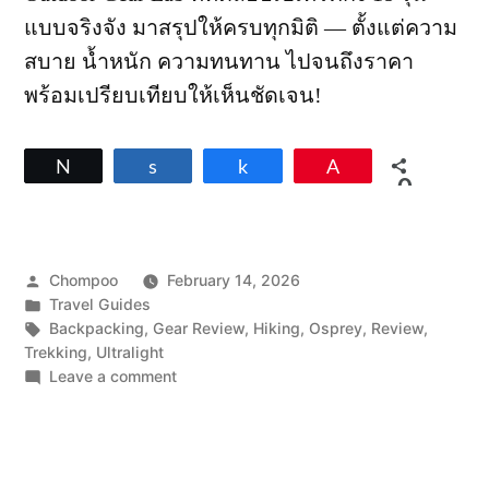
แบบจริงจัง มาสรุปให้ครบทุกมิติ — ตั้งแต่ความ
สบาย น้ำหนัก ความทนทาน ไปจนถึงราคา
พร้อมเปรียบเทียบให้เห็นชัดเจน!
Tweet
Share
Share
Pin
0
SHARES
Posted
Chompoo
February 14, 2026
by
Posted
Travel Guides
in
Tags:
Backpacking
,
Gear Review
,
Hiking
,
Osprey
,
Review
,
Trekking
,
Ultralight
on
Leave a comment
รีวิว
เป้
เทรคกิ้ง
ที่