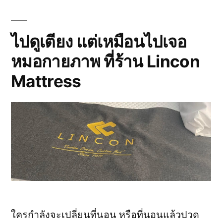
ดี
ที่สุด
ปี
2026
ไปดูเตียง แต่เหมือนไปเจอ
—
หมอกายภาพ ที่ร้าน Lincon
Osprey
vs
Mattress
Granite
Gear
vs
Hyperlite
เปรียบ
เทียบ
ครบ
ทุก
มิติ!
ใครกำลังจะเปลี่ยนที่นอน หรือที่นอนแล้วปวด