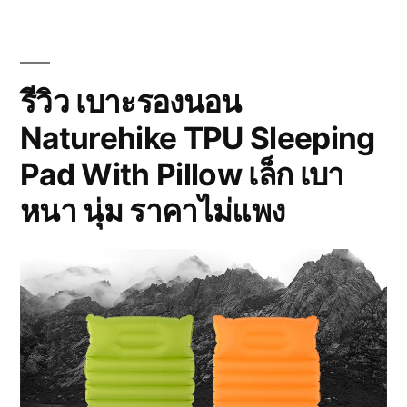
โอโซน
เพื่อ
ฆ่า
เชื้อ
โรค
รีวิว เบาะรองนอน
และ
Naturehike TPU Sleeping
ดับ
กลิ่น
Pad With Pillow เล็ก เบา
จาก
จีน
หนา นุ่ม ราคาไม่แพง
(Ozone
Generator
24g/h)