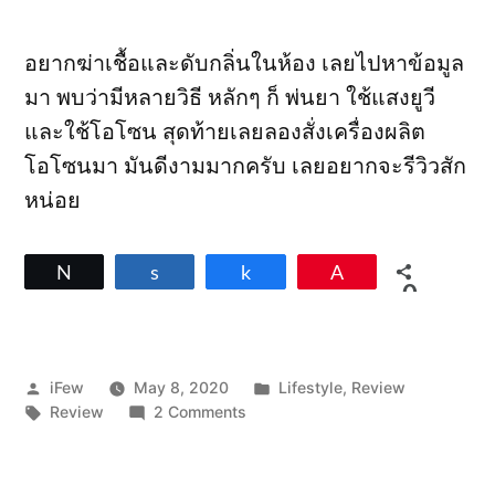
อยากฆ่าเชื้อและดับกลิ่นในห้อง เลยไปหาข้อมูล
มา พบว่ามีหลายวิธี หลักๆ ก็ พ่นยา ใช้แสงยูวี
และใช้โอโซน สุดท้ายเลยลองสั่งเครื่องผลิต
โอโซนมา มันดีงามมากครับ เลยอยากจะรีวิวสัก
หน่อย
Tweet
Share
Share
Pin
0
SHARES
Posted
Posted
iFew
May 8, 2020
Lifestyle
,
Review
by
Tags:
on
in
Review
2 Comments
รีวิว
เครื่อง
ผลิต