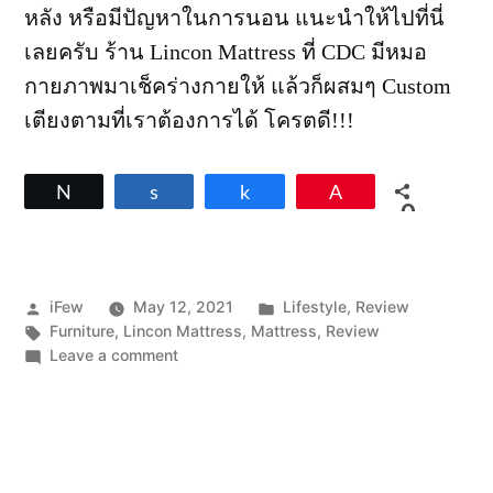
หลัง หรือมีปัญหาในการนอน แนะนำให้ไปที่นี่
เลยครับ ร้าน Lincon Mattress ที่ CDC มีหมอ
กายภาพมาเช็คร่างกายให้ แล้วก็ผสมๆ Custom
เตียงตามที่เราต้องการได้ โครตดี!!!
Tweet
Share
Share
Pin
0
SHARES
Posted
Posted
iFew
May 12, 2021
Lifestyle
,
Review
by
Tags:
in
Furniture
,
Lincon Mattress
,
Mattress
,
Review
on
Leave a comment
ไป
ดู
เตียง
แต่
เหมือน