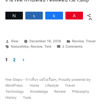
ง่าย เหมาะกับเดินป่า ตั้งแคมป์ Car Camp
Tweet
Share
Share
Pin
0
SHARES
Posted
Posted
iFew
December 19, 2016
Review
,
Travel
by
Tags:
in
on
Naturehike
,
Review
,
Tent
2 Comments
รีวิว
เต็นท์
1
2
Naturehike
Posts
Cloud
UP
pagination
3
Few Steps – ก้าวสั้นๆ แต่ไปเรื่อยๆ
,
Proudly powered by
Ultralight
WordPress.
Home
Lifestyle
Travel
ของดี
Technology
Knowledge
Review
Philosophy
ราคา
History
Tools
ถูก
ที่