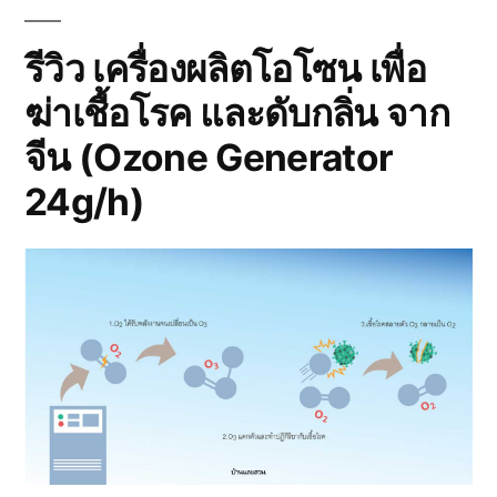
ไป
เจอ
หมอ
รีวิว เครื่องผลิตโอโซน เพื่อ
กายภาพ
ฆ่าเชื้อโรค และดับกลิ่น จาก
ที่
ร้าน
จีน (Ozone Generator
Lincon
Mattress
24g/h)