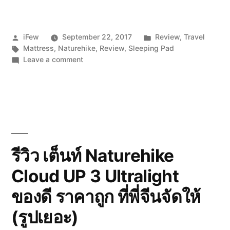
SHARES
Posted
Posted
iFew
September 22, 2017
Review
,
Travel
by
Tags:
in
Mattress
,
Naturehike
,
Review
,
Sleeping Pad
on
Leave a comment
รีวิว
เบาะ
รอง
นอน
Naturehike
TPU
Sleeping
Pad
รีวิว เต็นท์ Naturehike
With
Cloud UP 3 Ultralight
Pillow
เล็ก
ของดี ราคาถูก ที่พี่จีนจัดให้
เบา
หนา
(รูปเยอะ)
นุ่ม
ราคา