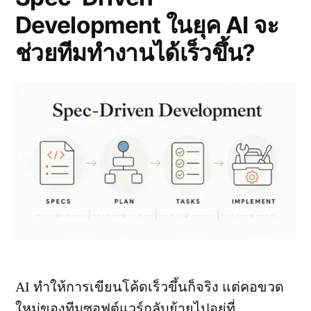
Brownfield
Development ในยุค AI จะ
ช่วยทีมทำงานได้เร็วขึ้น?
AI ทำให้การเขียนโค้ดเร็วขึ้นก็จริง แต่คอขวด
ใหม่ของทีมซอฟต์แวร์กลับย้ายไปอยู่ที่