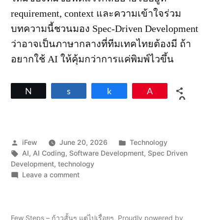
requirement, context และความเข้าใจร่วม
บทความนี้ชวนมอง Spec-Driven Development
ว่าอาจเป็นภาษากลางที่ทีมเทคไทยต้องมี ถ้า
อยากใช้ AI ให้คุ้มกว่าการแค่พิมพ์ไวขึ้น
Tweet
Share
Share
Pin
0
SHARES
Posted
Posted
iFew
June 20, 2026
Technology
by
Tags:
in
AI
,
AI Coding
,
Software Development
,
Spec Driven
Development
,
technology
on
Leave a comment
Spec-
Driven
Development
ใน
Few Steps – ก้าวสั้นๆ แต่ไปเรื่อยๆ
,
Proudly powered by