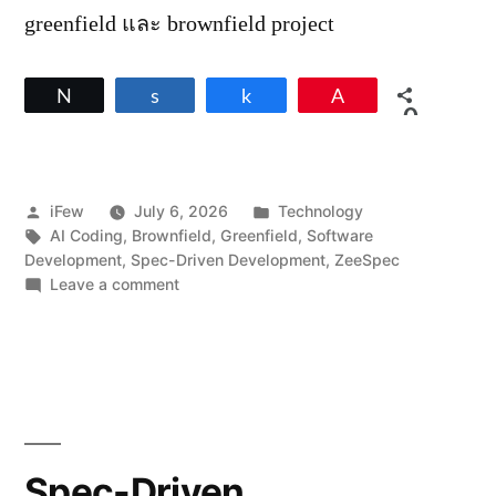
greenfield และ brownfield project
Tweet
Share
Share
Pin
0
SHARES
Posted
Posted
iFew
July 6, 2026
Technology
by
Tags:
in
AI Coding
,
Brownfield
,
Greenfield
,
Software
Development
,
Spec-Driven Development
,
ZeeSpec
on
Leave a comment
ZeeSpec
กับ
การ
โค้ด
งาน
แบบ
Greenfield
และ
Spec-Driven