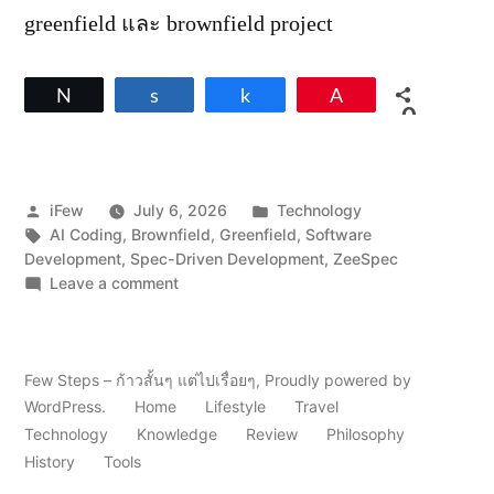
greenfield และ brownfield project
Tweet
Share
Share
Pin
0
SHARES
Posted
Posted
iFew
July 6, 2026
Technology
by
Tags:
in
AI Coding
,
Brownfield
,
Greenfield
,
Software
Development
,
Spec-Driven Development
,
ZeeSpec
on
Leave a comment
ZeeSpec
กับ
การ
โค้ด
Few Steps – ก้าวสั้นๆ แต่ไปเรื่อยๆ
,
Proudly powered by
งาน
WordPress.
Home
Lifestyle
Travel
แบบ
Technology
Knowledge
Review
Philosophy
Greenfield
History
Tools
และ