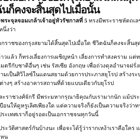
ันก็คงจะสิ้นสุดไปเมื่อนั้น
จพร
ะจุลจอมเกล้าเจ้าอยู่หัวรัชกาลที่ 5
ทรงมีพระราชหัตถเล
ึ่งว่า
ราชของกรุงสยามได้สิ้นสุดไปเมื่อใด ชีวิตฉันก็คงจะสิ้นสุดไ
าวแล้ว ก็ทรงเลี่ยงการเผชิญหน้า เลี่ยงการทำสงคราม แต่ทร
ตรีกับชาติอื่นๆ เช่น รัสเซีย อังกฤษ เพื่อถ่วงดุลอำนาจฝรั่
มเป็นศิวิไลซ์ในแดนสยามด้วยการประภาสยุโรป สร้างระ
่างๆ สร้างอาคารสถานที่ด้วยแบบเดียวกับยุโรป
ละราชวงศ์จักรี มีพระมหากรุณาธิคุณกับเรามากนัก แม้ประ
เบือนให้ดูหรูเลิศเพียงใด แต่ความจริงก็ยังเป็นความจริงว่
ระเทศเราก็อยู่รอดเป็นเอกราชจนทุกวันนี้
ะวัติศาสตร์กันบ้างนะ เพื่อจะได้รู้ว่ารากเหง้าเราคือใคร 
ไหน