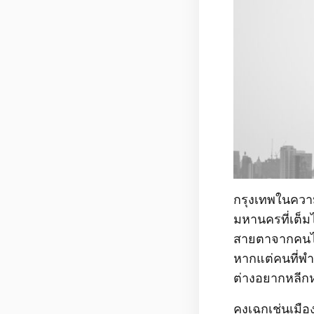
กรุงเทพในคว
มหานครที่เต็มไ
สายตาจากคนไกล
หากแต่คนที่พำ
ต่างอยากหลีกห
คงเฉกเช่นเมื