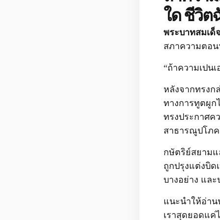
ใด ชีวิตฉ
พระบาทสมเด็
สภาความตอนหน
“ถ้าความเปนเอก
หลังจากทรงกล่
ทางการทูตผูกไม
ทรงประกาศควา
สาธารณูปโภคต
กษัตริย์สยามแ
ถูกปรุงแต่งบิด
บางอย่าง และป
แนะนำให้อ่านปร
เราสุดยอดแค่