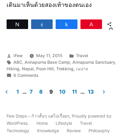
เดินมาเห็นด้วยสองเท้าของตนเอง
Tweet
Share
Share
Pin
0
SHARES
Posted
Posted
iFew
May 11, 2015
Travel
by
Tags:
in
ABC
,
Annapurna Base Camp
,
Annapurna Sanctuary
,
Hiking
,
Nepal
,
Poon Hill
,
Trekking
,
เนปาล
on
6 Comments
8
วัน
1
…
7
8
9
10
11
…
13
เดิน
Posts
เท้า
ไป
pagination
เข้า
Few Steps – ก้าวสั้นๆ แต่ไปเรื่อยๆ
,
Proudly powered by
ตู้
WordPress.
Home
Lifestyle
Travel
เย็น
Technology
Knowledge
Review
Philosophy