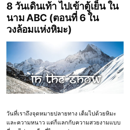
เย็น
8 วันเดินเท้า ไปเข้าตู้เย็น ใน
ใน
นาม ABC (ตอนที่ 6 ใน
นาม
ABC
วงล้อมแห่งหิมะ)
(ตอน
ที่
7
จาก
ลา
พร้อม
บท
สรุป)
วันที่เราถึงจุดหมายปลายทาง เต็มไปด้วยหิมะ
และความหนาว แต่ก็แลกกับความสวยงามแบบ