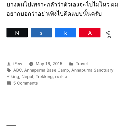
บางคนไปเพราะกลัวว่าตัวเองจะไปไม่ไหว ผม
อยากบอกว่าอย่าเพิ่งไปคิดแบบนั้นครับ
Tweet
Share
Share
Pin
0
SHARES
Posted
Posted
iFew
May 16, 2015
Travel
by
Tags:
in
ABC
,
Annapurna Base Camp
,
Annapurna Sanctuary
,
Hiking
,
Nepal
,
Trekking
,
เนปาล
on
5 Comments
8
วัน
เดิน
เท้า
ไป
เข้า
ตู้