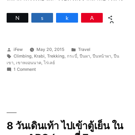
Tweet
Share
Share
Pin
0
SHARES
Posted
Posted
iFew
May 20, 2015
Travel
by
Tags:
in
Climbing
,
Krabi
,
Trekking
,
กระบี่
,
ปีนผา
,
ปีนหน้าผา
,
ปีน
เขา
,
เขาหงอนนาค
,
ไร่เลย์
on
1 Comment
กระบี่
วัน
เดียว
ได้
เสียว
สาม
ที
(ปีน
8 วันเดินเท้า ไปเข้าตู้เย็น ใน
เขา