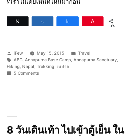
ที่เราไม่เคยเห็นที่ไหนมาก่อน
Tweet
Share
Share
Pin
0
SHARES
Posted
Posted
iFew
May 15, 2015
Travel
by
Tags:
in
ABC
,
Annapurna Base Camp
,
Annapurna Sanctuary
,
Hiking
,
Nepal
,
Trekking
,
เนปาล
on
5 Comments
8
วัน
เดิน
เท้า
ไป
เข้า
ตู้
เย็น
8 วันเดินเท้า ไปเข้าตู้เย็น ใน
ใน