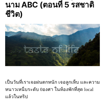
นาม ABC (ตอนที่ 5 รสชาติ
นาม
ABC
ชีวิต)
(ตอน
ที่
6
ใน
วงล้อม
แห่ง
หิมะ)
เป็นวันที่เราเจอฝนตกหนัก เจอลูกเห็บ และความ
หนาวเหน็บระดับ 0องศา ในห้องพักที่สุด local
แล้วในทริป