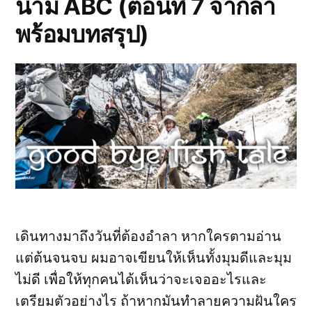
นาม ABC (ตอนที่ 7 จากลา
หงอน
นาค
พร้อมบทสรุป)
ไต่
ผา
ไร่
เลย์
โรย
ตัว
อ่าว
นาง)
เดินทางมาถึงวันที่ต้องอำลา หากใครตามอ่าน
แต่ต้นจนจบ ผมอาจเขียนให้เห็นทั้งมุมดีและมุม
ไม่ดี เพื่อให้ทุกคนได้เห็นว่าจะเจออะไรและ
เตรียมตัวอย่างไร ถ้าหากมันทำลายความฝันใคร