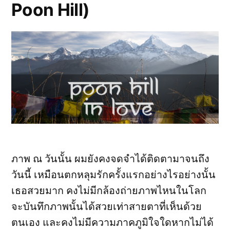
Poon Hill)
(ตอน
ที่
5
รสชาติ
ชีวิต)
ภาพ ณ วันนั้น ผมยังคงจดจำได้ติดตามาจนถึง
วันนี้ เหมือนตกหลุมรักครั้งแรกอย่างไรอย่างนั้น
เธอสวยมาก คงไม่มีกล้องถ่ายภาพไหนในโลก
จะบันทึกภาพนั้นได้สวยเท่าสายตาที่เห็นด้วย
ตนเอง และคงไม่มีความภาคภูมิใจใดหากไม่ได้