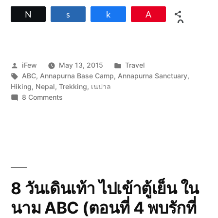
Tweet
Share
Share
Pin
0
SHARES
Posted
Posted
iFew
May 13, 2015
Travel
by
Tags:
in
ABC
,
Annapurna Base Camp
,
Annapurna Sanctuary
,
Hiking
,
Nepal
,
Trekking
,
เนปาล
on
8 Comments
8
วัน
เดิน
เท้า
ไป
เข้า
ตู้
เย็น
8 วันเดินเท้า ไปเข้าตู้เย็น ใน
ใน
นาม ABC (ตอนที่ 4 พบรักที่
นาม
ABC